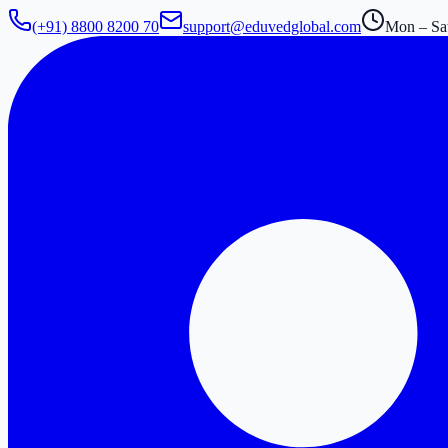
(+91) 8800 8200 70
support@eduvedglobal.com
Mon – Sat