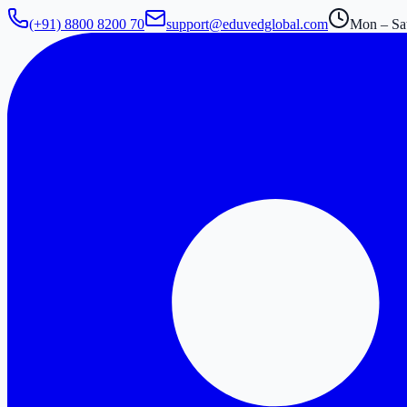
(+91) 8800 8200 70
support@eduvedglobal.com
Mon – Sat