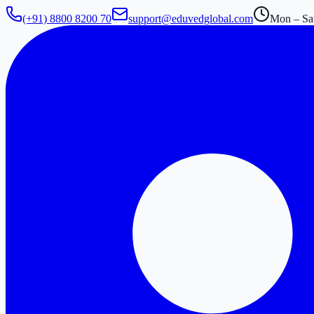
(+91) 8800 8200 70
support@eduvedglobal.com
Mon – Sat