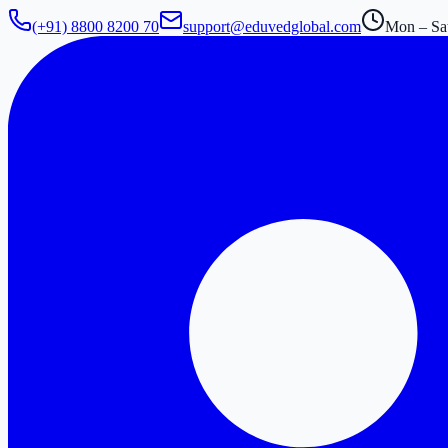
(+91) 8800 8200 70
support@eduvedglobal.com
Mon – Sat