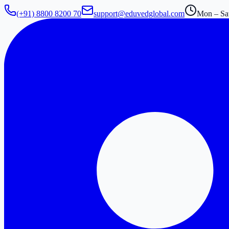
(+91) 8800 8200 70
support@eduvedglobal.com
Mon – Sat