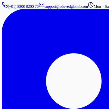
(+91) 8800 8200 70
support@eduvedglobal.com
Mon – Sat