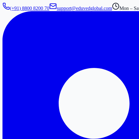
(+91) 8800 8200 70
support@eduvedglobal.com
Mon – Sat