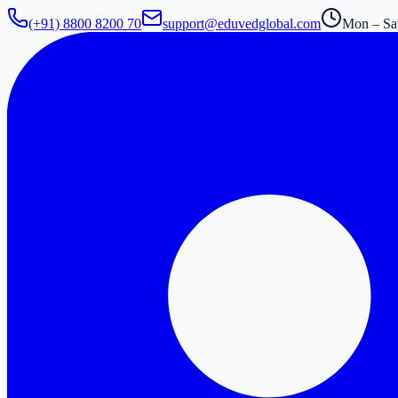
(+91) 8800 8200 70
support@eduvedglobal.com
Mon – Sat