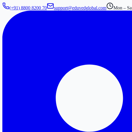
(+91) 8800 8200 70
support@eduvedglobal.com
Mon – Sat