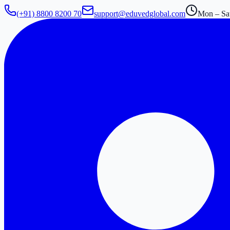
(+91) 8800 8200 70
support@eduvedglobal.com
Mon – Sat